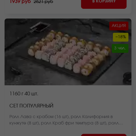
В КОРЗИНУ
1939 руб
2621 руб
Калифорния темпура (8 шт), ролл Мистер крабс
запеченный (8 шт) *Внешний вид блюда может
отличаться от фото на сайте.
АКЦИЯ
−18%
3 чел.
1160 г
40 шт.
СЕТ ПОПУЛЯРНЫЙ
Ролл Лава с крабом (16 шт), ролл Калифорния в
кунжуте (8 шт), ролл Краб фри темпура (8 шт), ролл
Крабстер темпура (8 шт) *Внешний вид блюда может