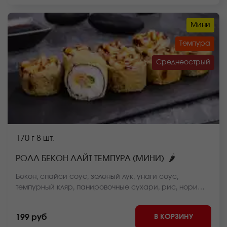
Мини
Темпура
Среднеострый
170 г
8 шт.
🌶
РОЛЛ БЕКОН ЛАЙТ ТЕМПУРА (МИНИ)
Бекон, спайси соус, зеленый лук, унаги соус,
темпурный кляр, панировочные сухари, рис, нори
*Внешний вид блюда может отличаться от фото на
сайте.
В КОРЗИНУ
199 руб