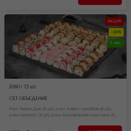
отличаться от фото на сайте.
АКЦИЯ
−26%
5 чел.
2080 г
72 шт.
СЕТ ОБЪЕДЕНИЕ
Ролл Чикен Дон (8 шт), ролл Лава с крабом (8 шт),
ролл Куритос (8 шт), ролл Калифорния классика (8
шт), ролл Калифорния в кунжуте (8 шт), ролл Краб фри
темпура (8 шт), ролл Оливье темпура (8 шт), ролл