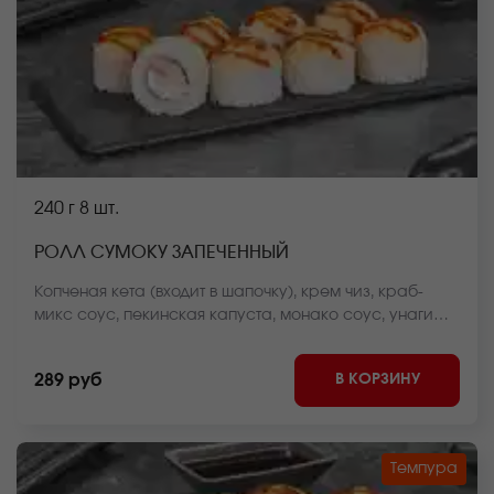
240 г
8 шт.
РОЛЛ СУМОКУ ЗАПЕЧЕННЫЙ
Копченая кета (входит в шапочку), крем чиз, краб-
микс соус, пекинская капуста, монако соус, унаги
соус, рис, нори *Внешний вид блюда может
отличаться от фото на сайте.
В КОРЗИНУ
289 руб
Темпура