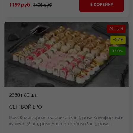
отличаться от фото на сайте.
В КОРЗИНУ
1159 руб
1405 руб
АКЦИЯ
−27%
5 чел.
2380 г
80 шт.
СЕТ ТВОЙ БРО
Ролл Калифорния классика (8 шт), ролл Калифорния в
кунжуте (8 шт), ролл Лава с крабом (8 шт), ролл
Куритос (8 шт), ролл Оливье темпура (8 шт), ролл