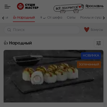
Мастер
-
Ярославль
заказ
и
доставка
инки
👍 Народный
👨‍🍳 От шефа
Сеты
Роллы и суши
суши,
роллов,
сетов,
WOK
Бонусы
в
Ярославле
👍 Народный
НОВИНКА
Запеченный