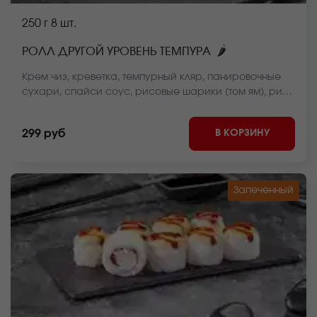
250 г
8 шт.
🌶
РОЛЛ ДРУГОЙ УРОВЕНЬ ТЕМПУРА
Крем чиз, креветка, темпурный кляр, панировочные
сухари, спайси соус, рисовые шарики (том ям), рис,
нори. *Внешний вид блюда может отличаться от фото
на сайте.
В КОРЗИНУ
299 руб
Запеченный