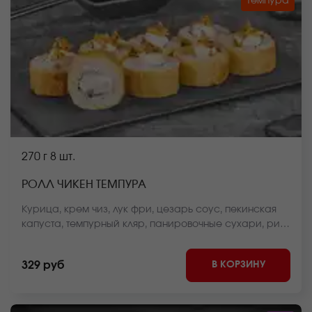
Темпура
270 г
8 шт.
РОЛЛ ЧИКЕН ТЕМПУРА
Курица, крем чиз, лук фри, цезарь соус, пекинская
капуста, темпурный кляр, панировочные сухари, рис,
нори *Внешний вид блюда может отличаться от фото
на сайте.
В КОРЗИНУ
329 руб