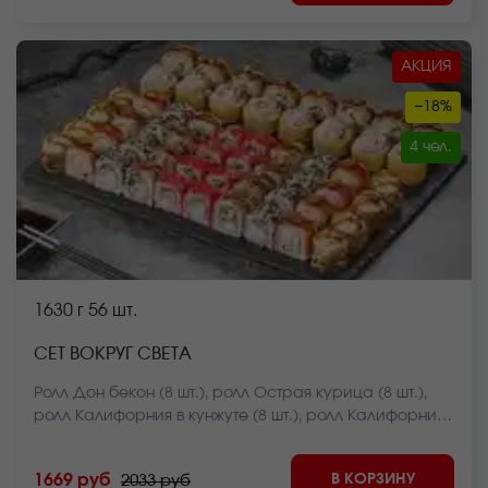
АКЦИЯ
−18%
4 чел.
1630 г
56 шт.
СЕТ ВОКРУГ СВЕТА
Ролл Дон бекон (8 шт.), ролл Острая курица (8 шт.),
ролл Калифорния в кунжуте (8 шт.), ролл Калифорния
классика (8 шт.), ролл Оливье темпура (8 шт.), ролл
Темпурный с беконом (8 шт.), ролл Чикен фри хот
В КОРЗИНУ
1669 руб
2033 руб
запеченный (8 шт.) *Внешний вид блюда может