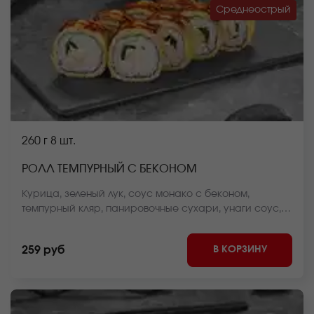
Среднеострый
260 г
8 шт.
РОЛЛ ТЕМПУРНЫЙ С БЕКОНОМ
Курица, зеленый лук, соус монако с беконом,
темпурный кляр, панировочные сухари, унаги соус,
спайси соус, рис, нори *Внешний вид блюда может
отличаться от фото на сайте.
В КОРЗИНУ
259 руб