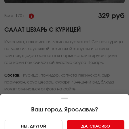
329 руб
Вес:
170 г
САЛАТ ЦЕЗАРЬ С КУРИЦЕЙ
Классика, покорившая легионы гурманов! Сочная курица
на ложе из хрустящей пекинской капусты и спелых
томатов, щедро осыпанная пармезаном и хрустящими
гренками под сливочной властью соуса Цезарь.
Состав:
Курица, помидор, капуста пекинская, сыр
пармезан, соус цезарь, сухари *Внешний вид блюда
может отличаться от фото на сайте.
За покупку вам будет начислено
9
баллов
Ваш город
Ярославль
?
Карта доставки
НЕТ, ДРУГОЙ
ДА, СПАСИБО